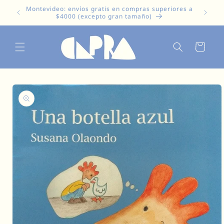
Ir
Montevideo: envíos gratis en compras superiores a
directamente
$4000 (excepto gran tamaño)
al contenido
Carrito
Ir
directamente
a la
información
del producto