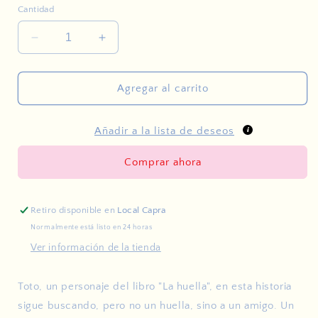
Cantidad
Reducir
Aumentar
cantidad
cantidad
para
para
Una
Una
Agregar al carrito
Botella
Botella
Azul
Azul
Añadir a la lista de deseos
Comprar ahora
Retiro disponible en
Local Capra
Normalmente está listo en 24 horas
Ver información de la tienda
Toto, un personaje del libro "La huella", en esta historia
sigue buscando, pero no un huella, sino a un amigo. Un