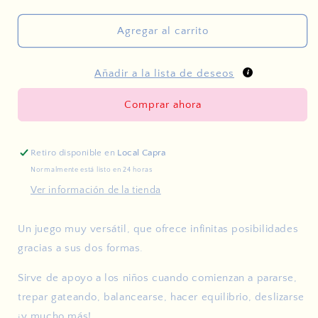
cantidad
cantidad
para
para
Tabla
Tabla
Agregar al carrito
curva
curva
Añadir a la lista de deseos
Comprar ahora
Retiro disponible en
Local Capra
Normalmente está listo en 24 horas
Ver información de la tienda
Un juego muy versátil, que ofrece infinitas posibilidades
gracias a sus dos formas.
Sirve de apoyo a los niños cuando comienzan a pararse,
trepar gateando, balancearse, hacer equilibrio, deslizarse
¡y mucho más!