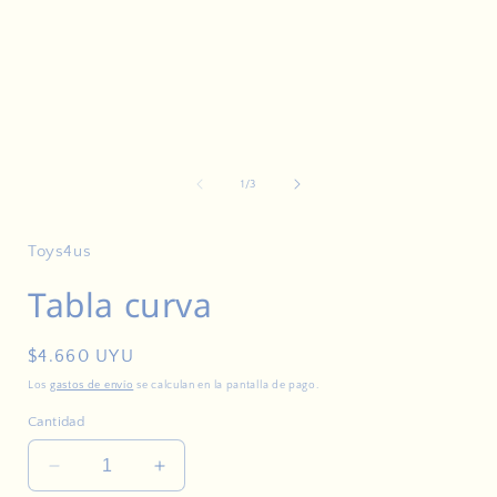
Abrir
A
elemento
multimedia
de
1
/
3
1
en
una
ventana
Toys4us
modal
Tabla curva
Precio
$4.660 UYU
habitual
Los
gastos de envío
se calculan en la pantalla de pago.
Cantidad
Reducir
Aumentar