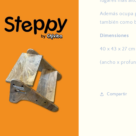
lugares más alt
Además ocupa p
también como b
Dimensiones
40 x 43 x 27 cm
(ancho x profun
Compartir