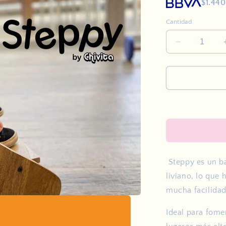
$1.440
Cantidad
Reducir
cantidad
para
Steppy
Steppy es un b
liviano, lo que
mucha facilidad
Ideal para fome