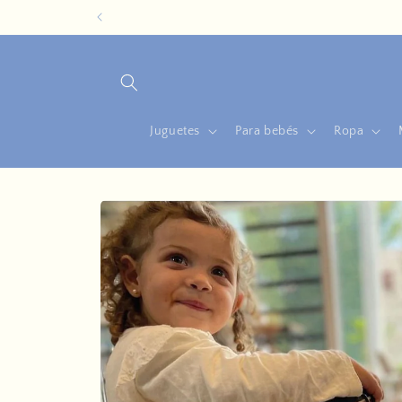
Ir
directamente
al contenido
Juguetes
Para bebés
Ropa
Ir
directamente
a la
información
del producto