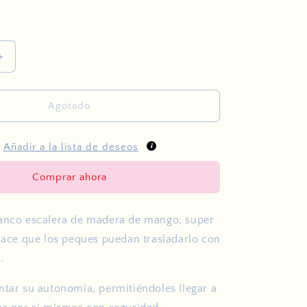
Aumentar
cantidad
para
Steppy
Agotado
Añadir a la lista de deseos
Comprar ahora
anco escalera de madera de mango, super
 hace que los peques puedan trasladarlo con
.
ntar su autonomía, permitiéndoles llegar a