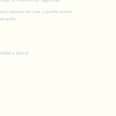
os por si mismos con seguridad.
oco espacio en casa, y puede usarse
anquito.
didad x altura)