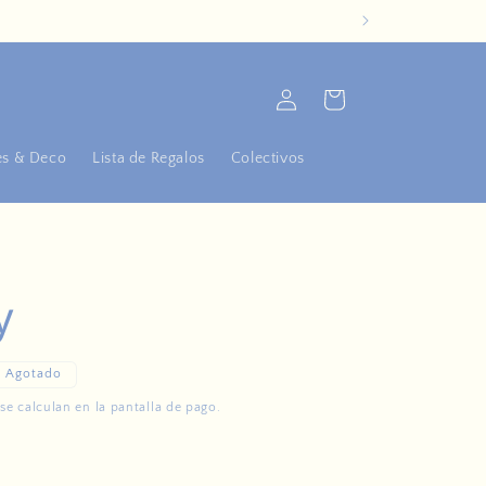
Iniciar
Carrito
sesión
s & Deco
Lista de Regalos
Colectivos
y
Agotado
se calculan en la pantalla de pago.