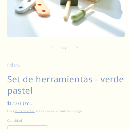
Abrir
A
elemento
multimedia
de
1
/
9
1
en
una
ventana
PolarB
modal
Set de herramientas - verde
pastel
Precio
$1.130 UYU
habitual
Los
gastos de envío
se calculan en la pantalla de pago.
Cantidad