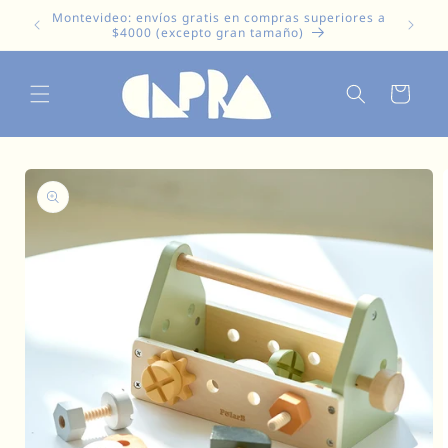
Ir
Montevideo: envíos gratis en compras superiores a
directamente
$4000 (excepto gran tamaño)
al contenido
Carrito
Ir
directamente
a la
información
del producto