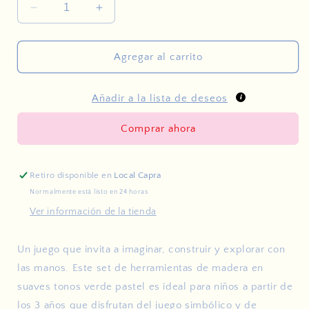
Reducir
Aumentar
cantidad
cantidad
para
para
Set
Set
Agregar al carrito
de
de
herramientas
herramientas
Añadir a la lista de deseos
-
-
verde
verde
pastel
pastel
Comprar ahora
Retiro disponible en
Local Capra
Normalmente está listo en 24 horas
Ver información de la tienda
Un juego que invita a imaginar, construir y explorar con
las manos. Este set de herramientas de madera en
suaves tonos verde pastel es ideal para niños a partir de
los 3 años que disfrutan del juego simbólico y de