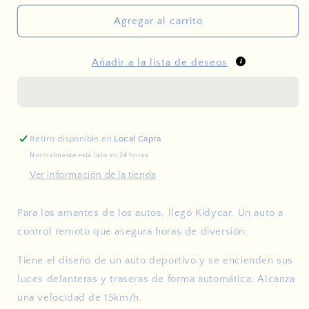
para
para
Kidycar
Kidycar
Agregar al carrito
-
-
Auto
Auto
Añadir a la lista de deseos
a
a
control
control
remoto
remoto
rojo
rojo
Retiro disponible en
Local Capra
Normalmente está listo en 24 horas
Ver información de la tienda
Para los amantes de los autos, llegó Kidycar. Un auto a
control remoto que asegura horas de diversión.
Tiene el diseño de un auto deportivo y se encienden sus
luces delanteras y traseras de forma automática. Alcanza
una velocidad de 15km/h.