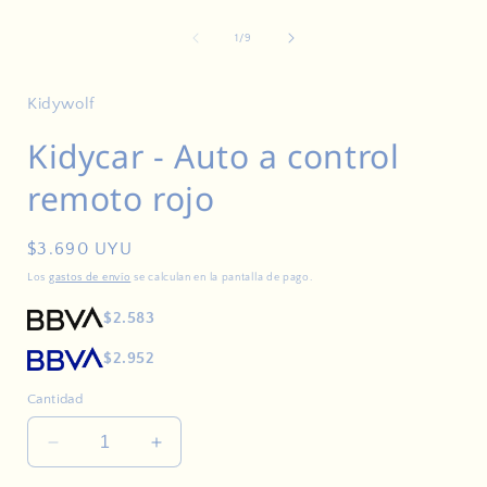
de
1
/
9
Kidywolf
Kidycar - Auto a control
remoto rojo
Precio
$3.690 UYU
habitual
Los
gastos de envío
se calculan en la pantalla de pago.
$2.583
$2.952
Cantidad
Reducir
Aumentar
cantidad
cantidad