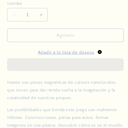
Cantidad
Reducir
Aumentar
cantidad
cantidad
para
para
Imanix
Imanix
Agotado
Mini
Mini
24
24
Añadir a la lista de deseos
Piezas
Piezas
Imanix son piezas magnéticas de colores translúcidos,
que sirven para dar rienda suelta a la imaginación y la
creatividad de nuestros peques.
Las posibilidades que brinda este juego son realmente
infinitas. Construcciones, pistas para autos, formar
imágenes en una pizarra, descubrir cómo se ve el mundo