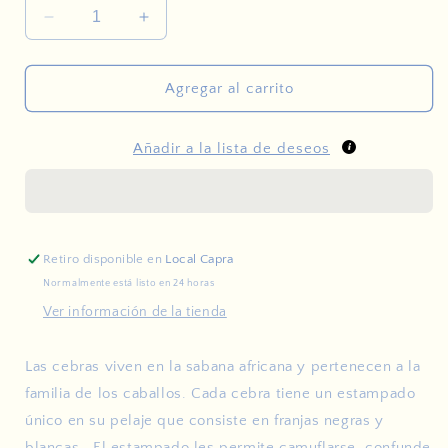
Reducir
Aumentar
cantidad
cantidad
para
para
Cebra
Cebra
Agregar al carrito
hembra
hembra
Añadir a la lista de deseos
Retiro disponible en
Local Capra
Normalmente está listo en 24 horas
Ver información de la tienda
Las cebras viven en la sabana africana y pertenecen a la
familia de los caballos. Cada cebra tiene un estampado
único en su pelaje que consiste en franjas negras y
blancas. El estampado les permite camuflarse, confunde