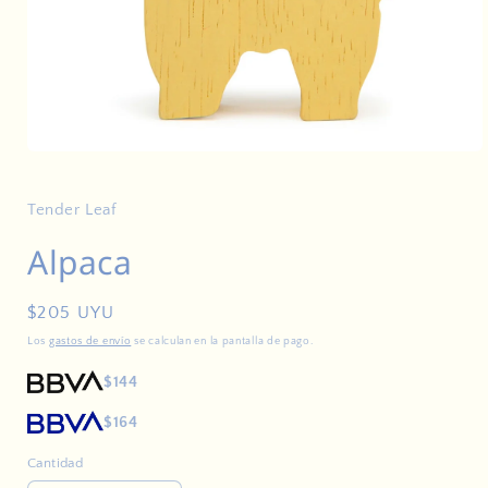
Abrir
elemento
multimedia
1
Tender Leaf
en
una
Alpaca
ventana
modal
Precio
$205 UYU
habitual
Los
gastos de envío
se calculan en la pantalla de pago.
$144
$164
Cantidad