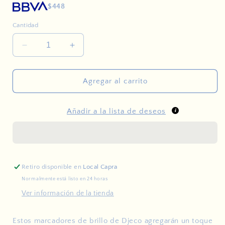
$448
Cantidad
Reducir
Aumentar
cantidad
cantidad
para
para
4
4
Agregar al carrito
marcadores
marcadores
Glitter
Glitter
Añadir a la lista de deseos
Lovely
Lovely
Paper
Paper
Retiro disponible en
Local Capra
Normalmente está listo en 24 horas
Ver información de la tienda
Estos marcadores de brillo de Djeco agregarán un toque