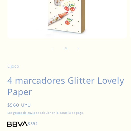
Abrir
A
elemento
multimedia
de
1
/
4
1
en
una
ventana
Djeco
modal
4 marcadores Glitter Lovely
Paper
Precio
$560 UYU
habitual
Los
gastos de envío
se calculan en la pantalla de pago.
$392